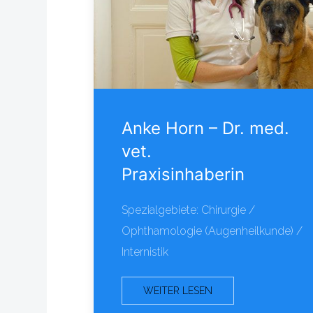
Anke Horn – Dr. med.
vet.
Praxisinhaberin
Spezialgebiete: Chirurgie /
Ophthamologie (Augenheilkunde) /
Internistik
WEITER LESEN