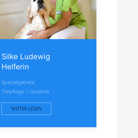
Silke Ludewig
Helferin
Spezialgebiete:
Tierpflege / Groomer
WEITER LESEN