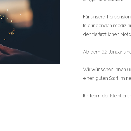
Für unsere Tierpensio
In dringenden medizini
den tierärztlichen Not
Ab dem 02. Januar sind 
Wir wünschen Ihnen un
einen guten Start im ne
Ihr Team der Kleintierpr