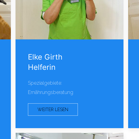
Elke Girth
Helferin
Spezialgebiete:
Ernährungsberatung
WEITER LESEN